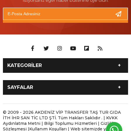
istiyorsanız eğer haber bültenine üye olun.
KATEGORİLER
İLETİŞİM 05061800102
Antalya 7/24 Moto Yol
SAYFALAR
Yardım ve Motosiklet
Taşıma
İLETİŞİM 05061800102
ANTALYA MOBİL LASTİKÇİ
Antalya Motosiklet Çekici
Antalya Moto Yol Yardım |
Antalya 7/24 Moto Yol
Antalya Yerinde Lastik
© 2009 - 2026 AKDENİZ VİP TRANSFER TAŞ TUR GIDA
ve Moto Yol Yardım
Motosikletiniz Yolda
İTH İHR SAN TİC LTD ŞTİ. Tüm Hakları Saklıdır . | KVKK
Yardım ve Motosiklet
Tamiri | 7/24 Mobil
Kaldığında
Aydınlatma Metni | Bilgi Toplumu Hizmetleri | Gizlilik
Taşıma
Lastikçi
Sözleşmesi |Kullanım Koşulları | Web sitemizde yer alan
Antalya Motosiklet Taşıma
ANTALYA MOBİL LASTİKÇİ