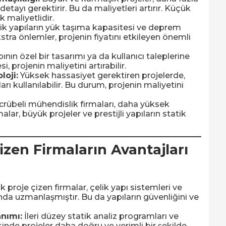
etayı gerektirir. Bu da maliyetleri artırır. Küçük
 maliyetlidir.
ik yapıların yük taşıma kapasitesi ve deprem
tra önlemler, projenin fiyatını etkileyen önemli
ının özel bir tasarımı ya da kullanıcı taleplerine
i, projenin maliyetini artırabilir.
loji:
Yüksek hassasiyet gerektiren projelerde,
arı kullanılabilir. Bu durum, projenin maliyetini
rübeli mühendislik firmaları, daha yüksek
malar, büyük projeler ve prestijli yapıların statik
Çizen Firmaların Avantajları
k proje çizen firmalar, çelik yapı sistemleri ve
a uzmanlaşmıştır. Bu da yapıların güvenliğini ve
anımı:
İleri düzey statik analiz programları ve
inde projeler daha doğru ve verimli bir şekilde