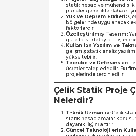
statik hesap ve mühendislik d
projeler genellikle daha düşük
Yük ve Deprem Etkileri:
Çel
bölgelerinde uygulanacak eks
faktörlerdir.
Özelleştirilmiş Tasarım:
Yap
göre farklı detayların işlenmes
Kullanılan Yazılım ve Tekno
gelişmiş statik analiz yazılıml
yükseltebilir.
Tecrübe ve Referanslar:
Tec
ücretler talep edebilir. Bu fir
projelerinde tercih edilir.
Çelik Statik Proje 
Nelerdir?
Teknik Uzmanlık:
Çelik stati
statik hesaplamalar konusund
dayanıklılığını artırır.
Güncel Teknolojilerin Kull
mühendislik yazılımları sayes