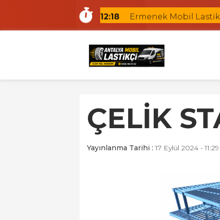
12:18
Ermenek Mobil Lastik
12:09
Altıntaş Mobil Lastikç
10:56
Güzeloba Mobil Lasti
22:12
Kundu Mobil Lastikçi
21:10
Antalya Yerinde Lasti
15:41
Antalya Oto Lastik Yo
ÇELİK ST
15:18
Antalya Gezici Lastikç
15:04
Antalya En Yakın Lasti
14:37
Antalya Hava Kaçıran 
Yayınlanma Tarihi :
17 Eylül 2024 - 11:29
12:52
Fener Mobil Lastikçi |