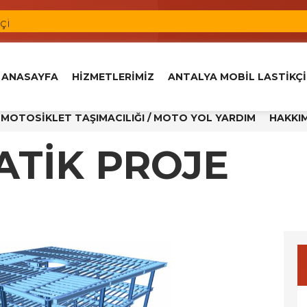
çi
i
kçi
ANASAYFA
HİZMETLERİMİZ
ANTALYA MOBİL LASTİKÇİ
k Değişimi
MOTOSİKLET TAŞIMACILIĞI / MOTO YOL YARDIM
HAKKI
l Yardım
ATİK PROJE
i
kçi
Lastik Tamiri
 7/24 Yerinde Lastik Tamiri