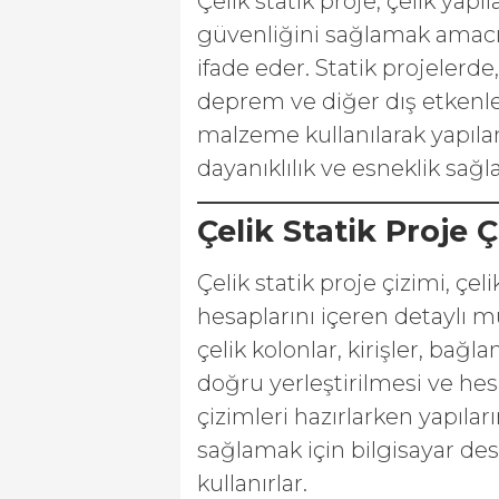
Çelik statik proje, çelik yapıl
güvenliğini sağlamak amacıy
ifade eder. Statik projelerde
deprem ve diğer dış etkenlere
malzeme kullanılarak yapılan
dayanıklılık ve esneklik sağl
Çelik Statik Proje 
Çelik statik proje çizimi, çeli
hesaplarını içeren detaylı m
çelik kolonlar, kirişler, bağl
doğru yerleştirilmesi ve he
çizimleri hazırlarken yapıla
sağlamak için bilgisayar de
kullanırlar.