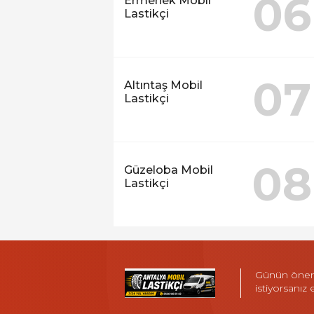
06
Ermenek Mobil
Lastikçi
07
Altıntaş Mobil
Lastikçi
08
Güzeloba Mobil
Lastikçi
Günün öneml
istiyorsanız