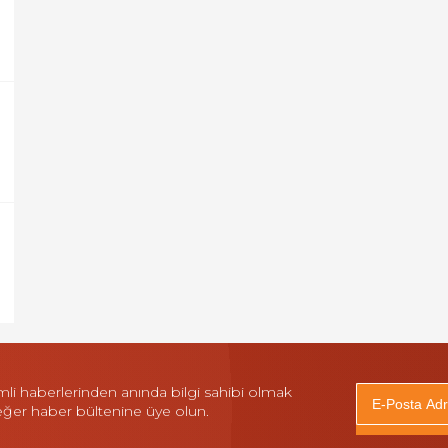
i haberlerinden anında bilgi sahibi olmak
 eğer haber bültenine üye olun.