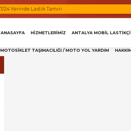
 7/24 Yerinde Lastik Tamiri
çi
i
kçi
ANASAYFA
HİZMETLERİMİZ
ANTALYA MOBİL LASTİKÇİ
k Değişimi
MOTOSİKLET TAŞIMACILIĞI / MOTO YOL YARDIM
HAKKI
l Yardım
i
kçi
Lastik Tamiri
 7/24 Yerinde Lastik Tamiri