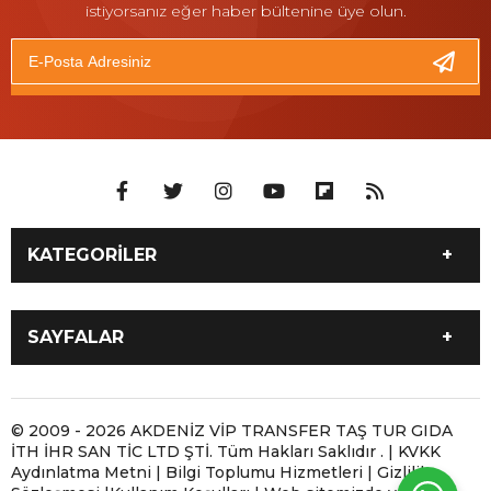
istiyorsanız eğer haber bültenine üye olun.
KATEGORİLER
İLETİŞİM 05061800102
Antalya 7/24 Moto Yol
SAYFALAR
Yardım ve Motosiklet
Taşıma
İLETİŞİM 05061800102
ANTALYA MOBİL LASTİKÇİ
Antalya Motosiklet Çekici
Antalya Moto Yol Yardım |
Antalya 7/24 Moto Yol
Antalya Yerinde Lastik
© 2009 - 2026 AKDENİZ VİP TRANSFER TAŞ TUR GIDA
ve Moto Yol Yardım
Motosikletiniz Yolda
İTH İHR SAN TİC LTD ŞTİ. Tüm Hakları Saklıdır . | KVKK
Yardım ve Motosiklet
Tamiri | 7/24 Mobil
Kaldığında
Aydınlatma Metni | Bilgi Toplumu Hizmetleri | Gizlilik
Taşıma
Lastikçi