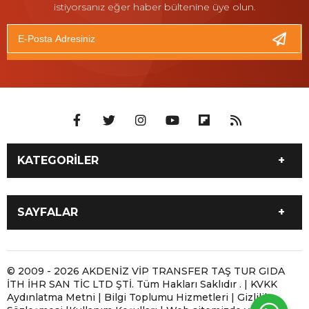
istiyorsanız eğer haber bültenine üye olun.
KATEGORİLER
İLETİŞİM 05061800102
Antalya 7/24 Moto Yol
SAYFALAR
Yardım ve Motosiklet
Taşıma
İLETİŞİM 05061800102
ANTALYA MOBİL LASTİKÇİ
Antalya Motosiklet Çekici
Antalya Moto Yol Yardım |
Antalya 7/24 Moto Yol
Antalya Yerinde Lastik
© 2009 - 2026 AKDENİZ VİP TRANSFER TAŞ TUR GIDA
ve Moto Yol Yardım
Motosikletiniz Yolda
İTH İHR SAN TİC LTD ŞTİ. Tüm Hakları Saklıdır . | KVKK
Yardım ve Motosiklet
Tamiri | 7/24 Mobil
Kaldığında
Aydınlatma Metni | Bilgi Toplumu Hizmetleri | Gizlilik
Taşıma
Lastikçi