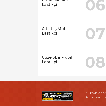
06
Ermenek Mobil
Lastikçi
07
Altıntaş Mobil
Lastikçi
08
Güzeloba Mobil
Lastikçi
Günün öneml
istiyorsanız