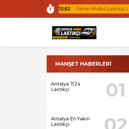
12:52
Fener Mobil Lastikçi |
12:18
Ermenek Mobil Lastik
12:09
Altıntaş Mobil Lastikç
10:56
Güzeloba Mobil Lasti
22:12
Kundu Mobil Lastikçi
21:10
Antalya Yerinde Lasti
15:41
Antalya Oto Lastik Yo
MANŞET HABERLERİ
15:18
Antalya Gezici Lastikç
15:04
Antalya En Yakın Lasti
01
Antalya 7/24
14:37
Antalya Hava Kaçıran 
Lastikçi
12:52
Fener Mobil Lastikçi |
02
Antalya En Yakın
Lastikçi