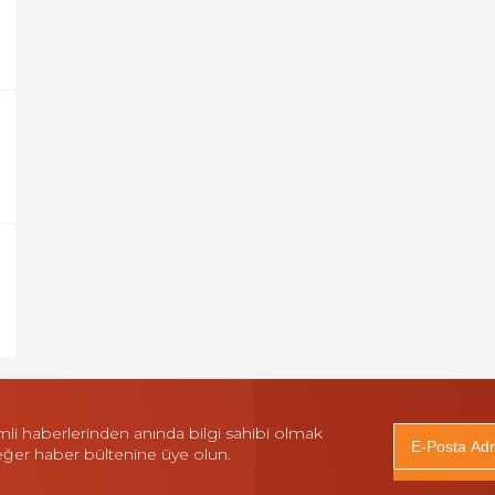
i haberlerinden anında bilgi sahibi olmak
 eğer haber bültenine üye olun.