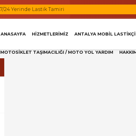
 7/24 Yerinde Lastik Tamiri
çi
i
ANASAYFA
HİZMETLERİMİZ
ANTALYA MOBİL LASTİKÇİ
kçi
MOTOSİKLET TAŞIMACILIĞI / MOTO YOL YARDIM
HAKKI
k Değişimi
l Yardım
i
kçi
Lastik Tamiri
 7/24 Yerinde Lastik Tamiri