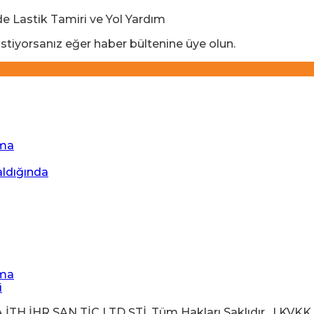
stiyorsanız eğer haber bültenine üye olun.
ıma
aldığında
ıma
i
İHR SAN TİC LTD ŞTİ. Tüm Hakları Saklıdır . | KVKK Ayd