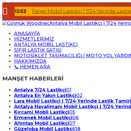
12:52
Fener Mobil Lastikçi | 7/24 Yerinde Lasti
12:18
Ermenek Mobil Lastikçi
12:09
Altıntaş Mobil Lastikçi
ANASAYFA
HİZMETLERİMİZ
10:56
Güzeloba Mobil Lastikçi
ANTALYA MOBİL LASTİKÇİ
22:12
Kundu Mobil Lastikçi
SIFIR LASTİK SATIŞI
MOTOSİKLET TAŞIMACILIĞI / MOTO YOL YARDI
21:10
Antalya Yerinde Lastik Değişimi
HAKKIMIZDA
📞 HEMEN ARA
15:41
Antalya Oto Lastik Yol Yardım
15:18
Antalya Gezici Lastikçi
MANŞET HABERLERİ
15:04
Antalya En Yakın Lastikçi
Antalya 7/24 Lastikçi
01
14:37
Antalya Hava Kaçıran Lastik Tamiri
Antalya En Yakın Lastikçi
02
Lara Mobil Lastikçi | 7/24 Yerinde Lastik Tamir
Antalya Havalimanı Mobil Lastikçi | 7/24 Yerin
Kırcami Mobil Lastikçi
05
Ermenek Mobil Lastikçi
06
Altıntaş Mobil Lastikçi
07
Güzeloba Mobil Lastikçi
08