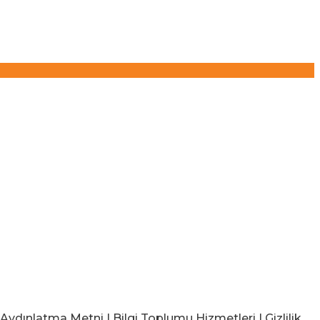
ınlatma Metni | Bilgi Toplumu Hizmetleri | Gizlilik