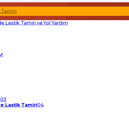
k Tamiri
M
i
03
de Lastik Tamiri
04