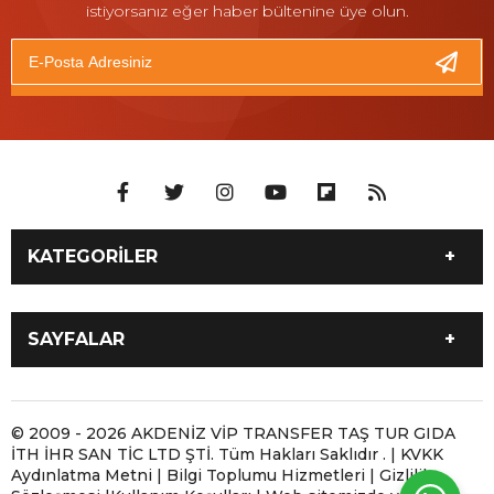
istiyorsanız eğer haber bültenine üye olun.
KATEGORİLER
İLETİŞİM 05061800102
Antalya 7/24 Moto Yol
SAYFALAR
Yardım ve Motosiklet
Taşıma
İLETİŞİM 05061800102
ANTALYA MOBİL LASTİKÇİ
Antalya Motosiklet Çekici
Antalya Moto Yol Yardım |
Antalya 7/24 Moto Yol
Antalya Yerinde Lastik
© 2009 - 2026 AKDENİZ VİP TRANSFER TAŞ TUR GIDA
ve Moto Yol Yardım
Motosikletiniz Yolda
İTH İHR SAN TİC LTD ŞTİ. Tüm Hakları Saklıdır . | KVKK
Yardım ve Motosiklet
Tamiri | 7/24 Mobil
Kaldığında
Aydınlatma Metni | Bilgi Toplumu Hizmetleri | Gizlilik
Taşıma
Lastikçi