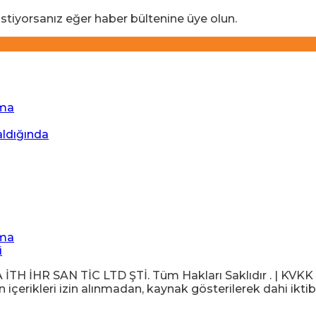
stiyorsanız eğer haber bültenine üye olun.
ıma
aldığında
ıma
i
İHR SAN TİC LTD ŞTİ. Tüm Hakları Saklıdır . | KVKK Ayd
içerikleri izin alınmadan, kaynak gösterilerek dahi iktib