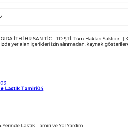
M
 İTH İHR SAN TİC LTD ŞTİ. Tüm Hakları Saklıdır . | KV
izde yer alan içerikleri izin alınmadan, kaynak gösteriler
i
03
de Lastik Tamiri
04