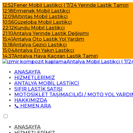
12:52
Fener Mobil Lastikçi | 7/24 Yerinde Lastik Tamiri
12:18
Ermenek Mobil Lastikçi
12:09
Altıntaş Mobil Lastikçi
10:56
Güzeloba Mobil Lastikçi
22:12
Kundu Mobil Lastikçi
21:10
Antalya Yerinde Lastik Değişimi
15:41
Antalya Oto Lastik Yol Yardım
15:18
Antalya Gezici Lastikçi
15:04
Antalya En Yakın Lastikçi
14:37
Antalya Hava Kaçıran Lastik Tamiri
ANASAYFA
HİZMETLERİMİZ
ANTALYA MOBİL LASTİKÇİ
SIFIR LASTİK SATIŞI
MOTOSİKLET TAŞIMACILIĞI / MOTO YOL YARDI
HAKKIMIZDA
📞 HEMEN ARA
ANASAYFA
HİZMETLERİMİZ