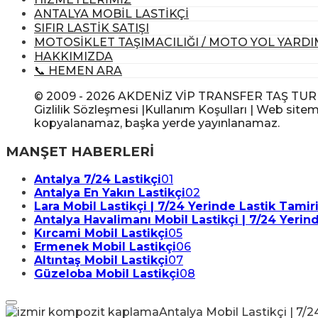
ANTALYA MOBİL LASTİKÇİ
SIFIR LASTİK SATIŞI
MOTOSİKLET TAŞIMACILIĞI / MOTO YOL YARDI
HAKKIMIZDA
📞 HEMEN ARA
© 2009 - 2026 AKDENİZ VİP TRANSFER TAŞ TUR GIDA
Gizlilik Sözleşmesi |Kullanım Koşulları | Web sitem
kopyalanamaz, başka yerde yayınlanamaz.
MANŞET HABERLERİ
Antalya 7/24 Lastikçi
01
Antalya En Yakın Lastikçi
02
Lara Mobil Lastikçi | 7/24 Yerinde Lastik Tamir
Antalya Havalimanı Mobil Lastikçi | 7/24 Yerin
Kırcami Mobil Lastikçi
05
Ermenek Mobil Lastikçi
06
Altıntaş Mobil Lastikçi
07
Güzeloba Mobil Lastikçi
08