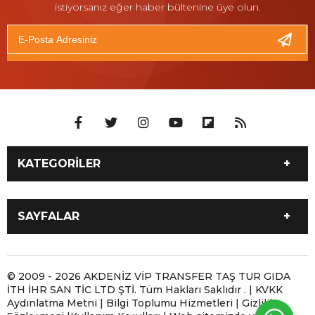
istiyorsanız eğer haber bültenine üye olun.
KATEGORİLER
İLETİŞİM 05061800102
Antalya 7/24 Moto Yol
SAYFALAR
Yardım ve Motosiklet
Taşıma
İLETİŞİM 05061800102
ANTALYA MOBİL LASTİKÇİ
Antalya Motosiklet Çekici
Antalya Moto Yol Yardım |
Antalya 7/24 Moto Yol
Antalya Yerinde Lastik
© 2009 - 2026 AKDENİZ VİP TRANSFER TAŞ TUR GIDA
ve Moto Yol Yardım
Motosikletiniz Yolda
İTH İHR SAN TİC LTD ŞTİ. Tüm Hakları Saklıdır . | KVKK
Yardım ve Motosiklet
Tamiri | 7/24 Mobil
Kaldığında
Aydınlatma Metni | Bilgi Toplumu Hizmetleri | Gizlilik
Taşıma
Lastikçi