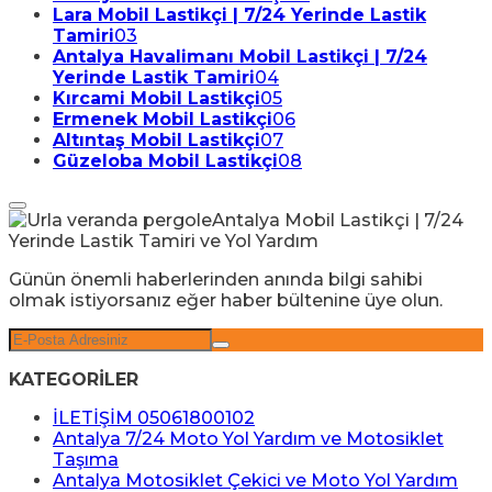
Lara Mobil Lastikçi | 7/24 Yerinde Lastik
Tamiri
03
Antalya Havalimanı Mobil Lastikçi | 7/24
Yerinde Lastik Tamiri
04
Kırcami Mobil Lastikçi
05
Ermenek Mobil Lastikçi
06
Altıntaş Mobil Lastikçi
07
Güzeloba Mobil Lastikçi
08
Günün önemli haberlerinden anında bilgi sahibi
olmak istiyorsanız eğer haber bültenine üye olun.
KATEGORİLER
İLETİŞİM 05061800102
Antalya 7/24 Moto Yol Yardım ve Motosiklet
Taşıma
Antalya Motosiklet Çekici ve Moto Yol Yardım