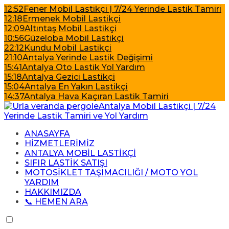
12:52
Fener Mobil Lastikçi | 7/24 Yerinde Lastik Tamiri
12:18
Ermenek Mobil Lastikçi
12:09
Altıntaş Mobil Lastikçi
10:56
Güzeloba Mobil Lastikçi
22:12
Kundu Mobil Lastikçi
21:10
Antalya Yerinde Lastik Değişimi
15:41
Antalya Oto Lastik Yol Yardım
15:18
Antalya Gezici Lastikçi
15:04
Antalya En Yakın Lastikçi
14:37
Antalya Hava Kaçıran Lastik Tamiri
ANASAYFA
HİZMETLERİMİZ
ANTALYA MOBİL LASTİKÇİ
SIFIR LASTİK SATIŞI
MOTOSİKLET TAŞIMACILIĞI / MOTO YOL
YARDIM
HAKKIMIZDA
📞 HEMEN ARA