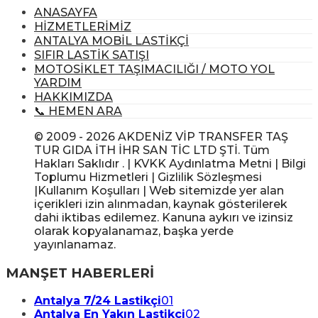
ANASAYFA
HİZMETLERİMİZ
ANTALYA MOBİL LASTİKÇİ
SIFIR LASTİK SATIŞI
MOTOSİKLET TAŞIMACILIĞI / MOTO YOL
YARDIM
HAKKIMIZDA
📞 HEMEN ARA
© 2009 - 2026 AKDENİZ VİP TRANSFER TAŞ
TUR GIDA İTH İHR SAN TİC LTD ŞTİ. Tüm
Hakları Saklıdır . | KVKK Aydınlatma Metni | Bilgi
Toplumu Hizmetleri | Gizlilik Sözleşmesi
|Kullanım Koşulları | Web sitemizde yer alan
içerikleri izin alınmadan, kaynak gösterilerek
dahi iktibas edilemez. Kanuna aykırı ve izinsiz
olarak kopyalanamaz, başka yerde
yayınlanamaz.
MANŞET HABERLERİ
Antalya 7/24 Lastikçi
01
Antalya En Yakın Lastikçi
02