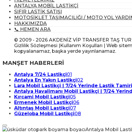
ANTALYA MOBİL LASTİKÇİ
SIFIR LASTİK SATIŞI
MOTOSİKLET TAŞIMACILIĞI / MOTO YOL YARDI
HAKKIMIZDA
📞 HEMEN ARA
© 2009 - 2026 AKDENİZ VİP TRANSFER TAŞ TUR GIDA
Gizlilik Sözleşmesi |Kullanım Koşulları | Web sitem
kopyalanamaz, başka yerde yayınlanamaz.
MANŞET HABERLERİ
Antalya 7/24 Lastikçi
01
Antalya En Yakın Lastikçi
02
Lara Mobil Lastikçi | 7/24 Yerinde Lastik Tamir
Antalya Havalimanı Mobil Lastikçi | 7/24 Yerin
Kırcami Mobil Lastikçi
05
Ermenek Mobil Lastikçi
06
Altıntaş Mobil Lastikçi
07
Güzeloba Mobil Lastikçi
08