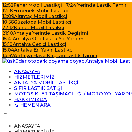
12:52
Fener Mobil Lastikçi | 7/24 Yerinde Lastik Tamiri
12:18
Ermenek Mobil Lastikçi
12:09
Altıntaş Mobil Lastikçi
10:56
Güzeloba Mobil Lastikçi
22:12
Kundu Mobil Lastikçi
21:10
Antalya Yerinde Lastik Değişimi
15:41
Antalya Oto Lastik Yol Yardım
15:18
Antalya Gezici Lastikçi
15:04
Antalya En Yakın Lastikçi
14:37
Antalya Hava Kaçıran Lastik Tamiri
ANASAYFA
HİZMETLERİMİZ
ANTALYA MOBİL LASTİKÇİ
SIFIR LASTİK SATIŞI
MOTOSİKLET TAŞIMACILIĞI / MOTO YOL YARDI
HAKKIMIZDA
📞 HEMEN ARA
ANASAYFA
HİZMETLERİMİZ