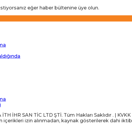
stiyorsanız eğer haber bültenine üye olun.
ıma
aldığında
ıma
i
İHR SAN TİC LTD ŞTİ. Tüm Hakları Saklıdır . | KVKK Ayd
içerikleri izin alınmadan, kaynak gösterilerek dahi iktib