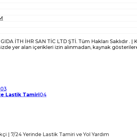
M
 İTH İHR SAN TİC LTD ŞTİ. Tüm Hakları Saklıdır . | KV
izde yer alan içerikleri izin alınmadan, kaynak gösteriler
i
03
de Lastik Tamiri
04