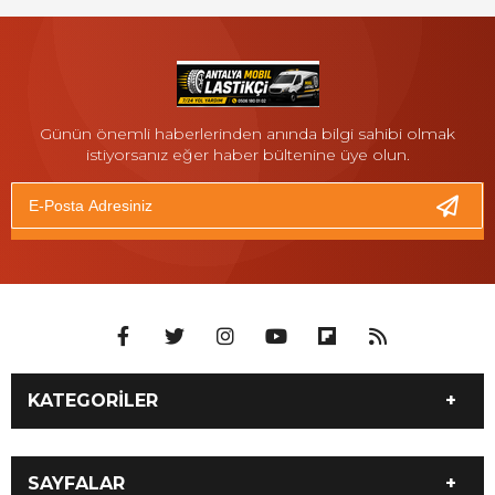
Günün önemli haberlerinden anında bilgi sahibi olmak
istiyorsanız eğer haber bültenine üye olun.
KATEGORİLER
İLETİŞİM 05061800102
Antalya 7/24 Moto Yol
SAYFALAR
Yardım ve Motosiklet