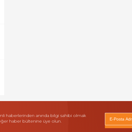
i haberlerinden anında bilgi sahibi olmak
 eğer haber bültenine üye olun.