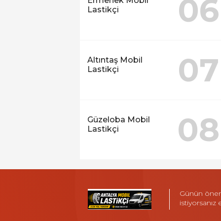
06
Ermenek Mobil
Lastikçi
07
Altıntaş Mobil
Lastikçi
08
Güzeloba Mobil
Lastikçi
Günün öneml
istiyorsanız