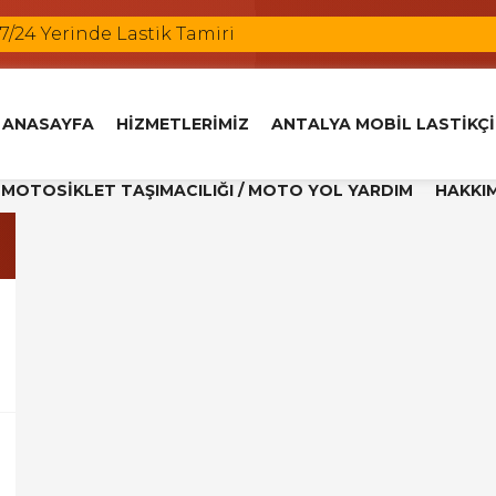
 7/24 Yerinde Lastik Tamiri
çi
i
kçi
ANASAYFA
HİZMETLERİMİZ
ANTALYA MOBİL LASTİKÇİ
k Değişimi
MOTOSİKLET TAŞIMACILIĞI / MOTO YOL YARDIM
HAKKI
l Yardım
i
kçi
Lastik Tamiri
 7/24 Yerinde Lastik Tamiri