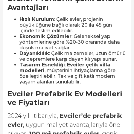
Avantajları
Hızlı Kurulum
: Çelik evler, projenin
büyüklüğüne bağlı olarak 20 ila 45 gün
içinde teslim edilebilir.
Ekonomik Çözümler
: Geleneksel yapı
yöntemlerine göre %20-30 oranında daha
düşük maliyet sağlar.
Dayanıklılık
: Çelik malzemeler, uzun ömürlü
ve depremlere karşı dayanıklı yapı sunar.
Tasarım Esnekliği
:
Evciler çelik villa
modelleri
, müşterinin ihtiyaçlarına göre
özelleştirilebilir. Tek ve çift katlı modern
yaşam alanları sunulabilir.
Evciler Prefabrik Ev Modelleri
ve Fiyatları
2024 yılı itibarıyla,
Evciler’de prefabrik
evler
, uygun maliyet avantajlarıyla öne
çıkıyor.
100 m² prefabrik evler
, geniş