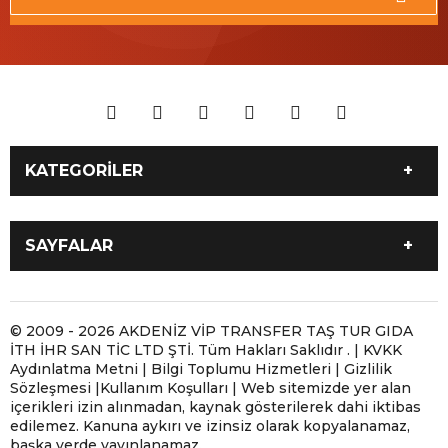
KATEGORİLER
İLETİŞİM 05061800102
Antalya 7/24 Moto Yol
SAYFALAR
Yardım ve Motosiklet
Taşıma
İLETİŞİM 05061800102
ANTALYA MOBİL LASTİKÇİ
Antalya Motosiklet Çekici
Antalya Moto Yol Yardım |
Antalya 7/24 Moto Yol
Antalya Yerinde Lastik
© 2009 - 2026 AKDENİZ VİP TRANSFER TAŞ TUR GIDA
ve Moto Yol Yardım
Motosikletiniz Yolda
İTH İHR SAN TİC LTD ŞTİ. Tüm Hakları Saklıdır . | KVKK
Yardım ve Motosiklet
Tamiri | 7/24 Mobil
Kaldığında
Aydınlatma Metni | Bilgi Toplumu Hizmetleri | Gizlilik
Taşıma
Lastikçi
Sözleşmesi |Kullanım Koşulları | Web sitemizde yer alan
Antalya Motosiklet Taşıma
ANTALYA MOBİL LASTİKÇİ
içerikleri izin alınmadan, kaynak gösterilerek dahi iktibas
Hizmeti
edilemez. Kanuna aykırı ve izinsiz olarak kopyalanamaz,
başka yerde yayınlanamaz.