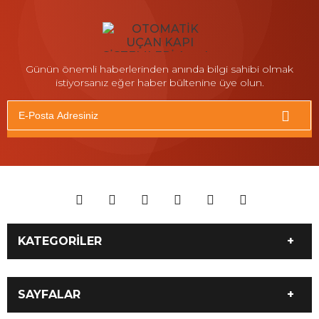
Günün önemli haberlerinden anında bilgi sahibi olmak
istiyorsanız eğer haber bültenine üye olun.
KATEGORİLER
İLETİŞİM 05061800102
Antalya 7/24 Moto Yol
SAYFALAR
Yardım ve Motosiklet
Taşıma