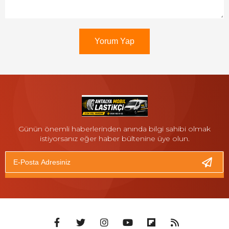
Yorum Yap
Günün önemli haberlerinden anında bilgi sahibi olmak
istiyorsanız eğer haber bültenine üye olun.