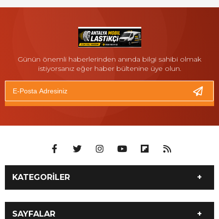
Günün önemli haberlerinden anında bilgi sahibi olmak
istiyorsanız eğer haber bültenine üye olun.
KATEGORİLER
İLETİŞİM 05061800102
Antalya 7/24 Moto Yol
SAYFALAR
Yardım ve Motosiklet