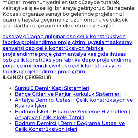
müşteri memnuniyetini en üst düzeyde tutarak,
kaliteyi ve işlevselliği bir araya getiriyoruz. Bu nedenle,
Kocaeli organize sanayi bölgelerinde projelerinizi
bizimle hayata geçirmeniz, uzun ömürlü ve yüksek
standartlarda çözümler elde etmenizi sağlar.
aksaray gülağaç gülpınar osb çelik konstrüksiyon
fabrika projelendirme proje çizimi uygulama
aksaray
sarıyahşi osb çelik konstrüksiyon fabrika
projelendirme proje çizimi
antalya kaş gıda ihtisas
osb çelik konstrüksiyon fabrika depo projelendirme
porje çizimi
denizli çivril osb çelik konstrüksiyon
fabrika projelendirme proje çizimi
İLGİNİZİ ÇEKEBİLİR
Sürgülü Demir Kapı Sistemleri
Bahçe Çitleri ve Panjur Korkuluk Sistemleri
Antalya Demirci Ustası | Çelik Konstrüksiyon ve
Kaynak İşleri
Bodrum İskele Bakım ve Yenileme Hizmetleri |
Ahşap ve Çelik İskele Tamiri
Bodrum Demirci | Demir Doğrama Ustası ve
Çelik Konstrüksiyon İşleri