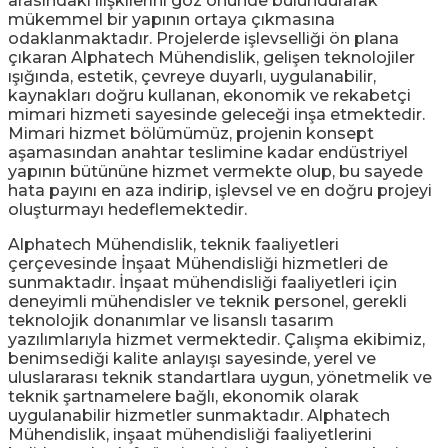
arasındaki ilişkilerini göz önünde bulundurarak
mükemmel bir yapının ortaya çıkmasına
odaklanmaktadır. Projelerde işlevselliği ön plana
çıkaran Alphatech Mühendislik, gelişen teknolojiler
ışığında, estetik, çevreye duyarlı, uygulanabilir,
kaynakları doğru kullanan, ekonomik ve rekabetçi
mimari hizmeti sayesinde geleceği inşa etmektedir.
Mimari hizmet bölümümüz, projenin konsept
aşamasından anahtar teslimine kadar endüstriyel
yapının bütününe hizmet vermekte olup, bu sayede
hata payını en aza indirip, işlevsel ve en doğru projeyi
oluşturmayı hedeflemektedir.
Alphatech Mühendislik, teknik faaliyetleri
çerçevesinde İnşaat Mühendisliği hizmetleri de
sunmaktadır. İnşaat mühendisliği faaliyetleri için
deneyimli mühendisler ve teknik personel, gerekli
teknolojik donanımlar ve lisanslı tasarım
yazılımlarıyla hizmet vermektedir. Çalışma ekibimiz,
benimsediği kalite anlayışı sayesinde, yerel ve
uluslararası teknik standartlara uygun, yönetmelik ve
teknik şartnamelere bağlı, ekonomik olarak
uygulanabilir hizmetler sunmaktadır. Alphatech
Mühendislik, inşaat mühendisliği faaliyetlerini