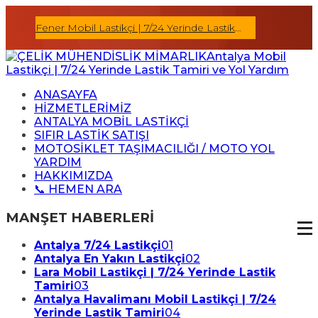
Fener Mobil Lastikçi | 7/24 Yerinde Lastik
Ermenek Mob
Tamiri
ANASAYFA
HİZMETLERİMİZ
ANTALYA MOBİL LASTİKÇİ
SIFIR LASTİK SATIŞI
MOTOSİKLET TAŞIMACILIĞI / MOTO YOL
YARDIM
HAKKIMIZDA
📞 HEMEN ARA
MANŞET HABERLERİ
Antalya 7/24 Lastikçi
01
Antalya En Yakın Lastikçi
02
Lara Mobil Lastikçi | 7/24 Yerinde Lastik
Tamiri
03
Antalya Havalimanı Mobil Lastikçi | 7/24
Yerinde Lastik Tamiri
04